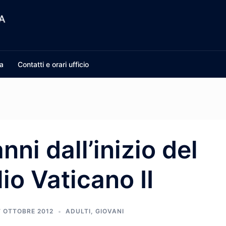
a
Contatti e orari ufficio
nni dall’inizio del
io Vaticano II
7 OTTOBRE 2012
ADULTI
,
GIOVANI