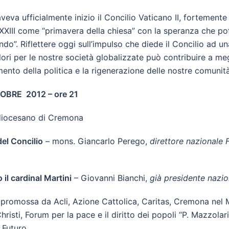
veva ufficialmente inizio il Concilio Vaticano II, fortement
XIII come “primavera della chiesa” con la speranza che pot
o”. Riflettere oggi sull’impulso che diede il Concilio ad un
lori per le nostre società globalizzate può contribuire a me
mento della politica e la rigenerazione delle nostre comunità
OBRE 2012 – ore 21
diocesano di Cremona
del Concilio
– mons. Giancarlo Perego,
direttore nazionale
 il cardinal Martini
– Giovanni Bianchi,
già presidente nazio
a promossa da Acli, Azione Cattolica, Caritas, Cremona nel
hristi, Forum per la pace e il diritto dei popoli “P. Mazzolar
e Futuro