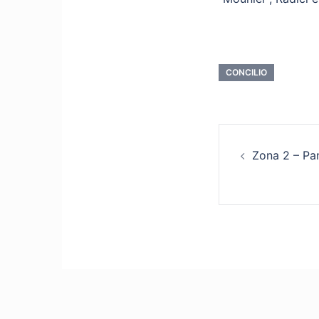
CONCILIO
Naviga
Zona 2 – Pa
articol