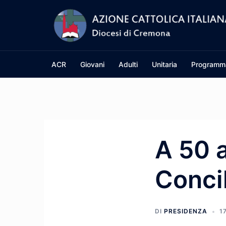
Vai
al
contenuto
ACR
Giovani
Adulti
Unitaria
Programm
A 50 a
Concil
DI
PRESIDENZA
1