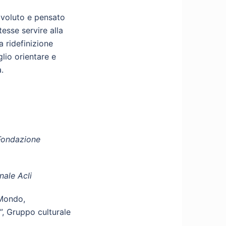
e voluto e pensato
esse servire alla
a ridefinizione
glio orientare e
.
 Fondazione
nale Acli
 Mondo,
i”, Gruppo culturale