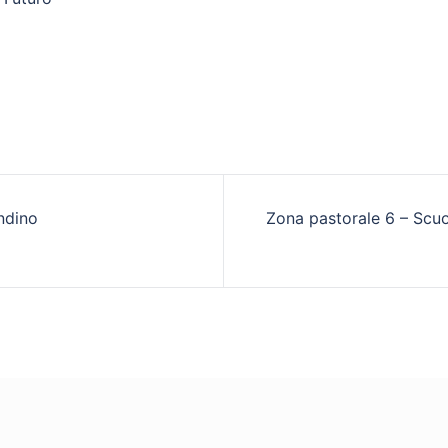
zione
ndino
Zona pastorale 6 – Scuo
o