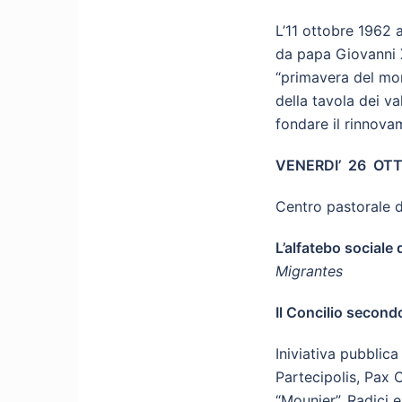
L’11 ottobre 1962 a
da papa Giovanni X
“primavera del mond
della tavola dei va
fondare il rinnova
VENERDI’ 26 OTT
Centro pastorale 
L’alfatebo sociale 
Migrantes
Il Concilio secondo
Iniviativa pubblic
Partecipolis, Pax C
“Mounier”, Radici 