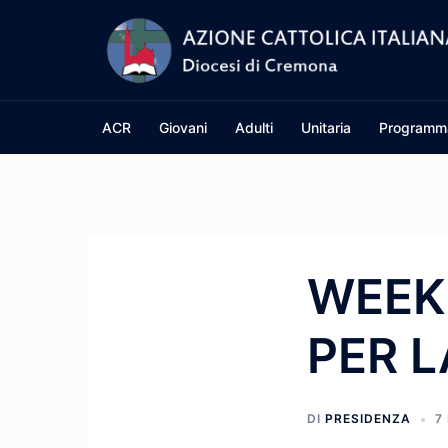
Vai
al
contenuto
ACR
Giovani
Adulti
Unitaria
Programm
WEEK 
PER L
DI
PRESIDENZA
7