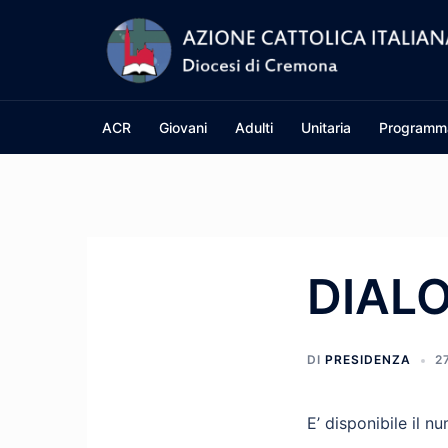
Vai
al
contenuto
ACR
Giovani
Adulti
Unitaria
Programm
DIAL
DI
PRESIDENZA
2
E’ disponibile il 