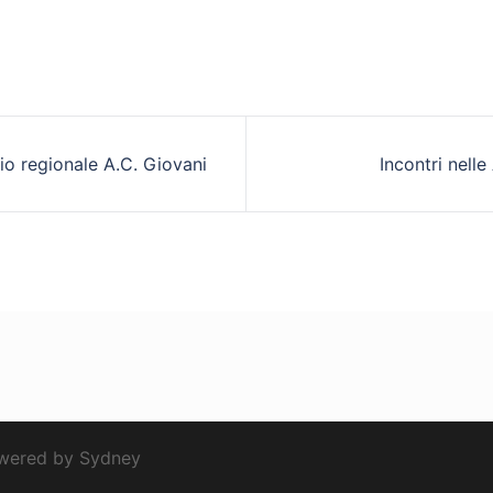
zione
io regionale A.C. Giovani
Incontri nelle
o
owered by
Sydney