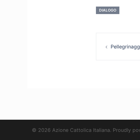
DIALOGO
Naviga
Pellegrinagg
articol
© 2026 Azione Cattolica Italiana. Proudly p