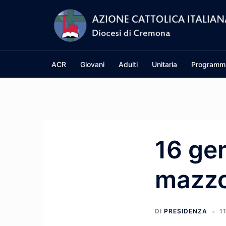
Vai
al
contenuto
ACR
Giovani
Adulti
Unitaria
Programm
16 ge
mazzo
DI
PRESIDENZA
1