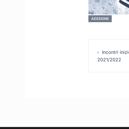
ADESIONE
Naviga
Incontri ini
articol
2021/2022