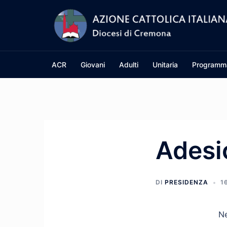
Vai
al
contenuto
ACR
Giovani
Adulti
Unitaria
Programm
Adesi
DI
PRESIDENZA
1
Ne