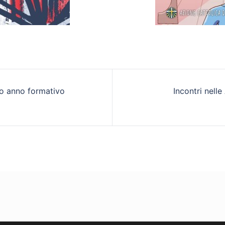
zione
zio anno formativo
Incontri nelle
o