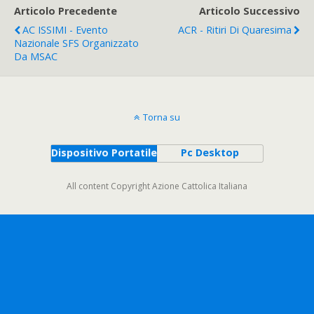
Articolo Precedente
Articolo Successivo
AC ISSIMI - Evento
ACR - Ritiri Di Quaresima
Nazionale SFS Organizzato
Da MSAC
Torna su
Dispositivo Portatile
Pc Desktop
All content Copyright Azione Cattolica Italiana