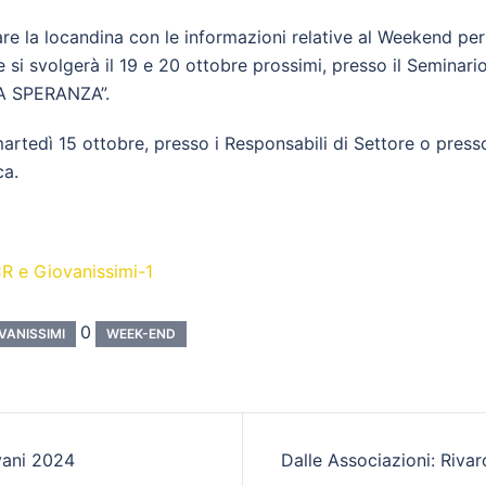
care la locandina con le informazioni relative al Weekend pe
 si svolgerà il 19 e 20 ottobre prossimi, presso il Seminari
A SPERANZA”.
artedì 15 ottobre, presso i Responsabili di Settore o press
ca.
R e Giovanissimi-1
0
VANISSIMI
WEEK-END
zione
ani 2024
Dalle Associazioni: Riva