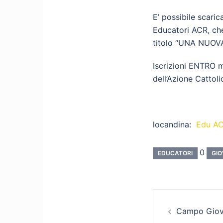
E’ possibile scari
Educatori ACR, che
titolo “UNA NUOV
Iscrizioni ENTRO m
dell’Azione Cattoli
locandina:
Edu AC
0
EDUCATORI
GIO
Naviga
Campo Giov