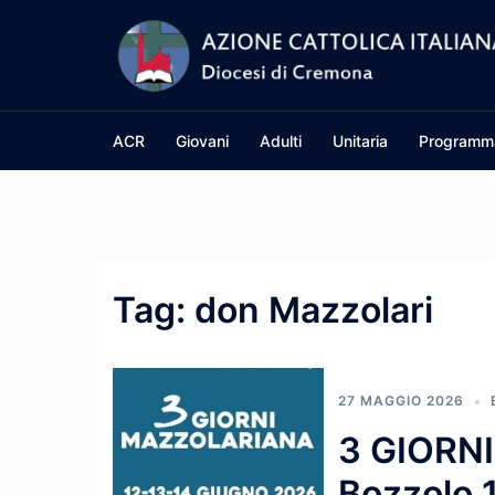
Vai
al
contenuto
ACR
Giovani
Adulti
Unitaria
Programm
Tag:
don Mazzolari
27 MAGGIO 2026
3 GIORN
Bozzolo 