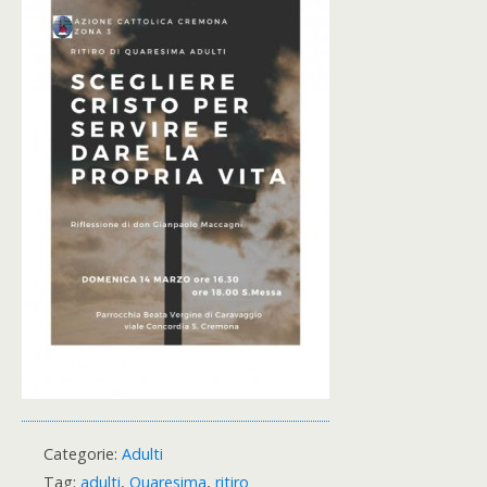
Categorie:
Adulti
Tag:
adulti
,
Quaresima
,
ritiro