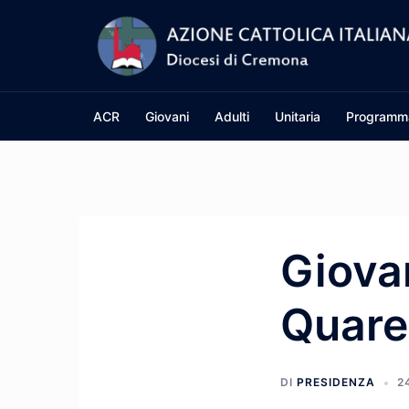
Vai
al
contenuto
ACR
Giovani
Adulti
Unitaria
Programm
Giovan
Quare
DI
PRESIDENZA
2